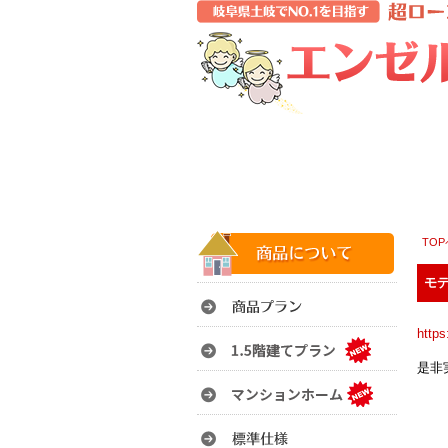
TO
モデ
http
是非